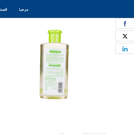
مرحبا
قصتنا