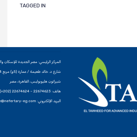
TAGGED IN
المركز الرئيسي: مصر الجديدة للإسكان وال
شارع د. خالد طعيمة / عمارة (5و) مربع 1224
شيراتون هليوبوليس، القاهرة، مصر
هاتف: 22674623 – 22674624 (202+)
البريد الإلكتروني: headoffice@nefertary-eg.com