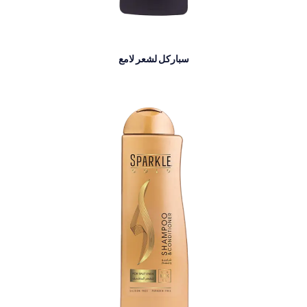
سباركل لشعر لامع