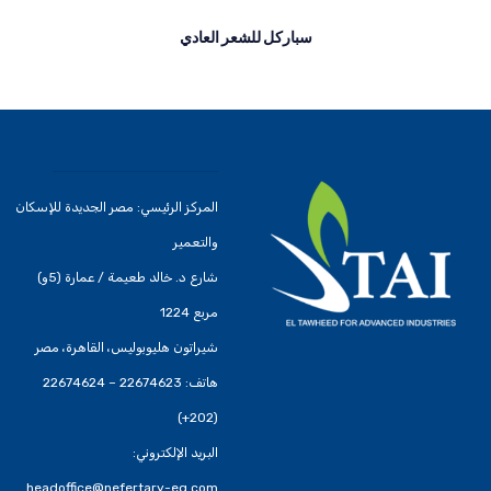
سباركل للشعر العادي
المركز الرئيسي: مصر الجديدة للإسكان
والتعمير
شارع د. خالد طعيمة / عمارة (5و)
مربع 1224
شيراتون هليوبوليس، القاهرة، مصر
هاتف: 22674623 – 22674624
(202+)
البريد الإلكتروني:
headoffice@nefertary-eg.com